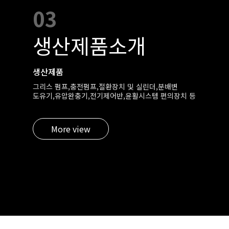
03
생산제품소개
생산제품
그리스 펌프,충전펌프,절환장치 및 실린더,분배변
도유기,유압완충기,전기제어반,윤활시스템 편의장치 등
More view